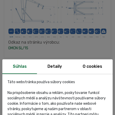
Odkaz na stránku výrobcu:
OMCN SL/15
ŠPECIFIKÁCIA
Súhlas
Detaily
O cookies
HODNOTENIA
Táto webstránka používa súbory cookies
Na prispôsobenie obsahu a reklám, poskytovanie funkcií
DOKUMENTY
sociálnych médií a analýzu návštevnosti používame súbory
cookie. Informácie o tom, ako používate naše webové
stránky, poskytujeme aj našim partnerom v oblasti
sociálnych médií, inzercie a analýzy. Títo partneri môžu