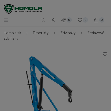
0
0
0
Homola.sk
Produkty
Zdviháky
Žeriavové
zdviháky