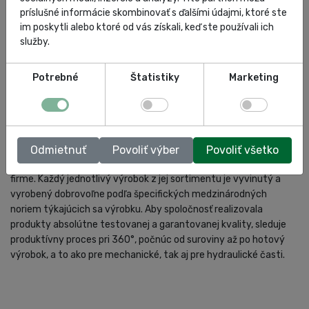
príslušné informácie skombinovať s ďalšími údajmi, ktoré ste
OMCN
im poskytli alebo ktoré od vás získali, keď ste používali ich
služby.
Vďaka neustálemu a pokračujúcemu rastu sa dnes firma OMCN
Potrebné
Štatistiky
Marketing
predstavuje zákazníkom ako vedúca spoločnosť v oblasti
garážovej techniky, výroby zdvíhacích zariadení pre automobily
a dielenského vybavenia na medzinárodnej úrovni. OMCN sa
zaoberá neustálym výskumom a vývojom, aby mohla ponúknuť
technologicky vyspelé, spoľahlivé a bezpečné produkty, z
Odmietnuť
Povoliť výber
Povoliť všetko
ktorých každý je koncipovaný, navrhnutý a vyrobený priamo vo
firme. Každý jednotlivý výrobok z jej sortimentu je vyvinutý a
vyrobený dobrovoľne podľa špecifických medzinárodných
noriem týkajúcich sa výrobku. Aby spoločnosť realizovala
produkty absolútne testovanej a garantovanej kvality, sleduje
produktívny proces pri 360°, počnúc od suroviny až po hotový
výrobok, a to ako pre mechanické, tak aj pre hydraulické časti.