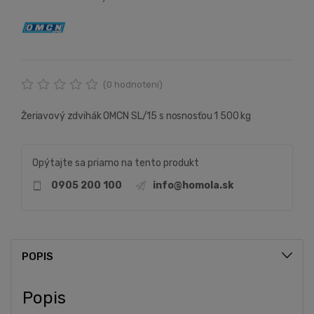
(
0
hodnotení)
Žeriavový zdvihák OMCN SL/15 s nosnosťou 1 500 kg
Opýtajte sa priamo na tento produkt
0905 200 100
info@homola.sk
POPIS
Popis