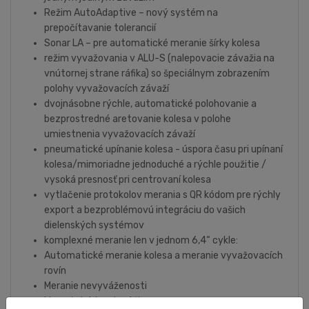
Režim AutoAdaptive – nový systém na
prepočítavanie tolerancií
Sonar LA – pre automatické meranie šírky kolesa
režim vyvažovania v ALU-S (nalepovacie závažia na
vnútornej strane ráfika) so špeciálnym zobrazením
polohy vyvažovacích závaží
dvojnásobne rýchle, automatické polohovanie a
bezprostredné aretovanie kolesa v polohe
umiestnenia vyvažovacích závaží
pneumatické upínanie kolesa - úspora času pri upínaní
kolesa/mimoriadne jednoduché a rýchle použitie /
vysoká presnosť pri centrovaní kolesa
vytlačenie protokolov merania s QR kódom pre rýchly
export a bezproblémovú integráciu do vašich
dielenských systémov
komplexné meranie len v jednom 6,4“ cykle:
Automatické meranie kolesa a meranie vyvažovacích
rovín
Meranie nevyváženosti
Meranie hádzania ráfika