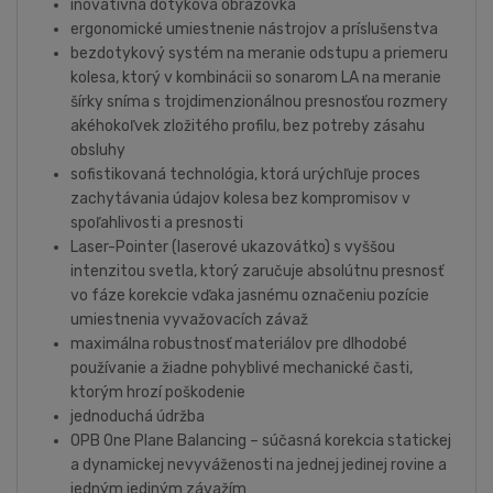
inovatívna dotyková obrazovka
ergonomické umiestnenie nástrojov a príslušenstva
bezdotykový systém na meranie odstupu a priemeru
kolesa, ktorý v kombinácii so sonarom LA na meranie
šírky sníma s trojdimenzionálnou presnosťou rozmery
akéhokoľvek zložitého profilu, bez potreby zásahu
obsluhy
sofistikovaná technológia, ktorá urýchľuje proces
zachytávania údajov kolesa bez kompromisov v
spoľahlivosti a presnosti
Laser-Pointer (laserové ukazovátko) s vyššou
intenzitou svetla, ktorý zaručuje absolútnu presnosť
vo fáze korekcie vďaka jasnému označeniu pozície
umiestnenia vyvažovacích závaž
maximálna robustnosť materiálov pre dlhodobé
používanie a žiadne pohyblivé mechanické časti,
ktorým hrozí poškodenie
jednoduchá údržba
OPB One Plane Balancing – súčasná korekcia statickej
a dynamickej nevyváženosti na jednej jedinej rovine a
jedným jediným závažím