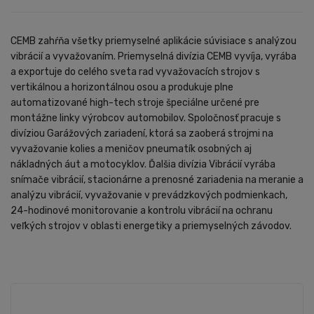
CEMB zahŕňa všetky priemyselné aplikácie súvisiace s analýzou
vibrácií a vyvažovaním. Priemyselná divízia CEMB vyvíja, vyrába
a exportuje do celého sveta rad vyvažovacích strojov s
vertikálnou a horizontálnou osou a produkuje plne
automatizované high-tech stroje špeciálne určené pre
montážne linky výrobcov automobilov. Spoločnosť pracuje s
divíziou Garážových zariadení, ktorá sa zaoberá strojmi na
vyvažovanie kolies a meničov pneumatík osobných aj
nákladných áut a motocyklov. Ďalšia divízia Vibrácií vyrába
snímače vibrácií, stacionárne a prenosné zariadenia na meranie a
analýzu vibrácií, vyvažovanie v prevádzkových podmienkach,
24-hodinové monitorovanie a kontrolu vibrácií na ochranu
veľkých strojov v oblasti energetiky a priemyselných závodov.