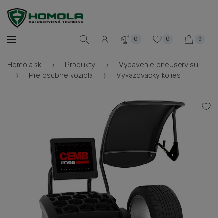
0
0
0
Homola.sk
Produkty
Vybavenie pneuservisu
Pre osobné vozidlá
Vyvažovačky kolies