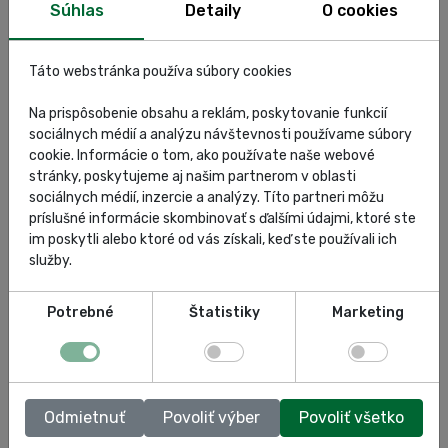
Súhlas
Detaily
O cookies
Meranie radiálneho hádzania
Meranie hĺbky profilu v jednom meracom bode
Hubmatch®
Táto webstránka používa súbory cookies
One Plane Balancing
prídavná funkcia merania hĺbky profilu v troch
Na prispôsobenie obsahu a reklám, poskytovanie funkcií
meracích bodoch
sociálnych médií a analýzu návštevnosti používame súbory
štandardné príslušenstvo – súprava na upínanie kolesa
cookie. Informácie o tom, ako používate naše webové
s plastovými ochranami, 4 ks kužele, kliešte na
stránky, poskytujeme aj našim partnerom v oblasti
závažia, kalibračné závažie
sociálnych médií, inzercie a analýzy. Títo partneri môžu
príslušné informácie skombinovať s ďalšími údajmi, ktoré ste
im poskytli alebo ktoré od vás získali, keď ste používali ich
služby.
Potrebné
Štatistiky
Marketing
Odmietnuť
Povoliť výber
Povoliť všetko