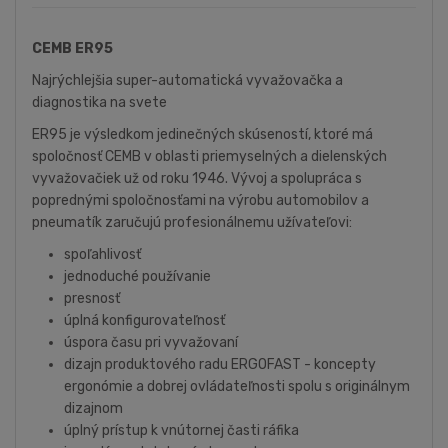
CEMB ER95
Najrýchlejšia super-automatická vyvažovačka a
diagnostika na svete
ER95 je výsledkom jedinečných skúseností, ktoré má
spoločnosť CEMB v oblasti priemyselných a dielenských
vyvažovačiek už od roku 1946. Vývoj a spolupráca s
poprednými spoločnosťami na výrobu automobilov a
pneumatík zaručujú profesionálnemu užívateľovi:
spoľahlivosť
jednoduché používanie
presnosť
úplná konfigurovateľnosť
úspora času pri vyvažovaní
dizajn produktového radu ERGOFAST - koncepty
ergonómie a dobrej ovládateľnosti spolu s originálnym
dizajnom
úplný prístup k vnútornej časti ráfika