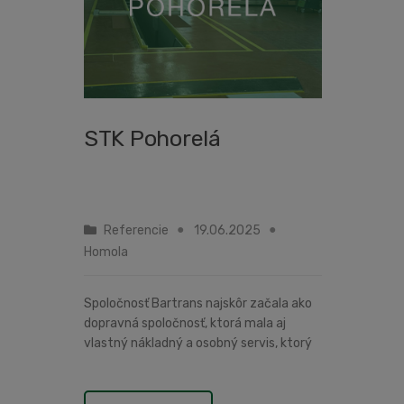
STK Pohorelá
Referencie
19.06.2025
Homola
Spoločnosť Bartrans najskôr začala ako
dopravná spoločnosť, ktorá mala aj
vlastný nákladný a osobný servis, ktorý
sme zariaďovali cca 20 rokov dozadu.
Neskôr sa začali pohrávať s myšlienkou
zriadenia STK linky, ktorá ...