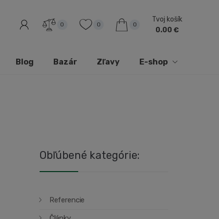
Tvoj košík
0
0
0
0.00 €
Blog
Bazár
Zľavy
E-shop
Obľúbené kategórie:
Referencie
Články