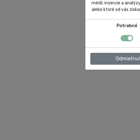
médií, inzercie a analýz
alebo ktoré od vás získal
Potrebné
Odmietnu