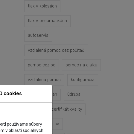
tlak v kolesách
tlak v pneumatikách
autoservis
vzdialená pomoc cez počítač
pomoc cez pc
pomoc na diaľku
vzdialená pomoc
konfigurácia
O cookies
servisný zásah
údržba
oprava
certifikát kvality
servis prístrojov
nosti používame súbory
m v oblasti sociálnych