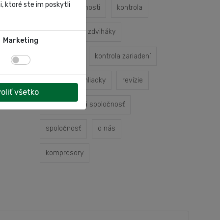
, ktoré ste im poskytli
profil spoločnosti
kontrola
kontrola
zdviháky
Marketing
odbornosť
kontrola zariadení
odborné prehliadky
revízie
oliť všetko
autoservisná spoločnosť
spoločnosť
o nás
kompresory