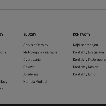
ZY
SLUŽBY
KONTAKTY
Servis prístrojov
Nájdite predajcu
odné
Metrológia a kalibrácie
Kontakty Bratislava
Overovanie
Kontakty Ružombero
Revízie
Kontakty Košice
Akadémia
Kontakty Brno
mluvy
Homola Medical
ies