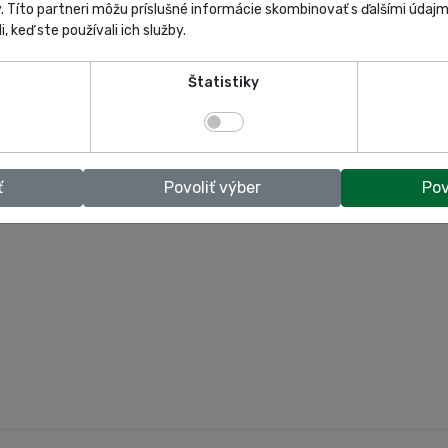
y. Títo partneri môžu príslušné informácie skombinovať s ďalšími údajmi
i, keď ste používali ich služby.
Štatistiky
ť
Povoliť výber
Pov