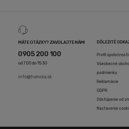
MÁTE OTÁZKY? ZAVOLAJTE NÁM!
DÔLEŽITÉ ODKA
0905 200 100
Profil spoločnosti
od 7:00 do 15:30
Všeobecné obch
podmienky
info@homola.sk
Reklamácie
GDPR
Odstúpenie od z
Nastavenie cook