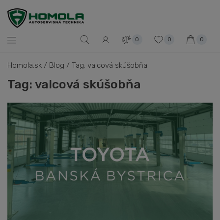
0
0
0
Homola.sk
/
Blog
/
Tag: valcová skúšobňa
Tag: valcová skúšobňa