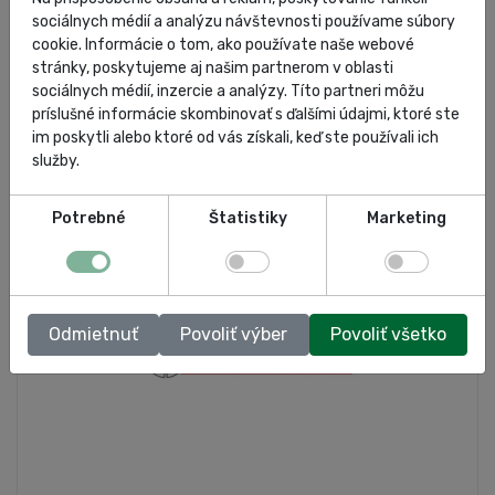
autoservisná spoločnosť
spoločnosť
o nás
sociálnych médií a analýzu návštevnosti používame súbory
cookie. Informácie o tom, ako používate naše webové
kompresory
stránky, poskytujeme aj našim partnerom v oblasti
sociálnych médií, inzercie a analýzy. Títo partneri môžu
príslušné informácie skombinovať s ďalšími údajmi, ktoré ste
im poskytli alebo ktoré od vás získali, keď ste používali ich
služby.
Potrebné
Štatistiky
Marketing
Odmietnuť
Povoliť výber
Povoliť všetko