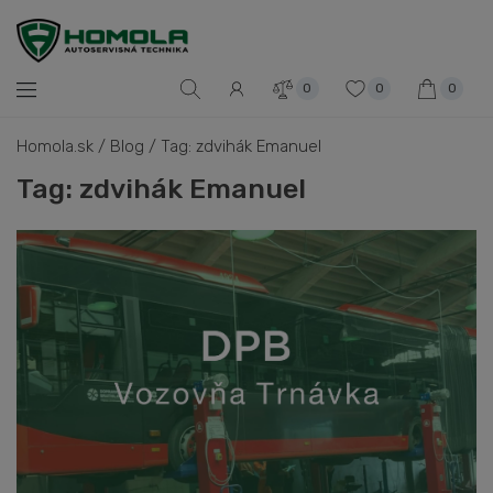
0
0
0
Homola.sk
/
Blog
/
Tag: zdvihák Emanuel
Tag: zdvihák Emanuel