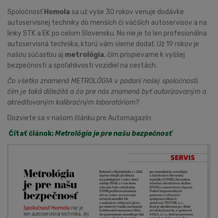
Spoločnosť
Homola
sa už vyše 30 rokov venuje dodávke
autoservisnej techniky do menších či väčších autoservisov a na
linky STK a EK po celom Slovensku. No nie je to len profesionálna
autoservisná technika, ktorú vám vieme dodať. Už 19 rokov je
našou súčasťou aj
metrológia
, čím prispievame k vyššej
bezpečnosti a spoľahlivosti vozidiel na cestách.
Čo všetko znamená METROLÓGIA v podaní našej spoločnosti,
čím je taká dôležitá a čo pre nás znamená byť autorizovaným a
akreditovaným kalibračným laboratóriom?
Dozviete sa v našom článku pre Automagazín:
Čítať článok:
Metrológia je pre našu bezpečnosť