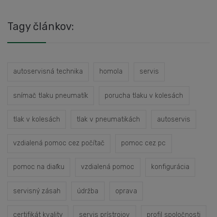
Tagy článkov:
autoservisná technika
homola
servis
snímač tlaku pneumatík
porucha tlaku v kolesách
tlak v kolesách
tlak v pneumatikách
autoservis
vzdialená pomoc cez počítač
pomoc cez pc
pomoc na diaľku
vzdialená pomoc
konfigurácia
servisný zásah
údržba
oprava
certifikát kvality
servis prístrojov
profil spoločnosti