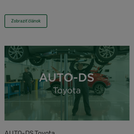
dodávali:zdviháky ROTARY SPOA40E-BMW: 10 ks elektro-hyd...
Zobraziť článok
AUTO-DS Toyota