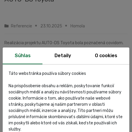
Referencie
23.10.2025
Homola
Realizácia projektu AUTO-DS Toyota bola poznačená covidom.
Rokovania a diskusie prebehli pred covidom v roku 2018,
Súhlas
Detaily
O cookies
následne sa zákazka začala realizovať v roku 2021. Vďaka skvelej
spolupráci s investorom a riadi...
Táto webstránka používa súbory cookies
Zobraziť článok
Na prispôsobenie obsahu a reklám, poskytovanie funkcií
sociálnych médií a analýzu návštevnosti používame súbory
cookie. Informácie o tom, ako používate naše webové
stránky, poskytujeme aj našim partnerom v oblasti
sociálnych médií, inzercie a analýzy. Títo partneri môžu
príslušné informácie skombinovať s ďalšími údajmi, ktoré ste
im poskytli alebo ktoré od vás získali, keď ste používali ich
služby.