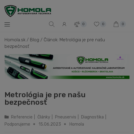
0
0
0
Homola.sk
/
Blog
/
Článok: Metrológia je pre našu
bezpečnosť
Metrológia je pre našu
bezpečnosť
Referencie
|
Články
|
Pneuservis
|
Diagnostika
|
Podporujeme
15.06.2023
Homola