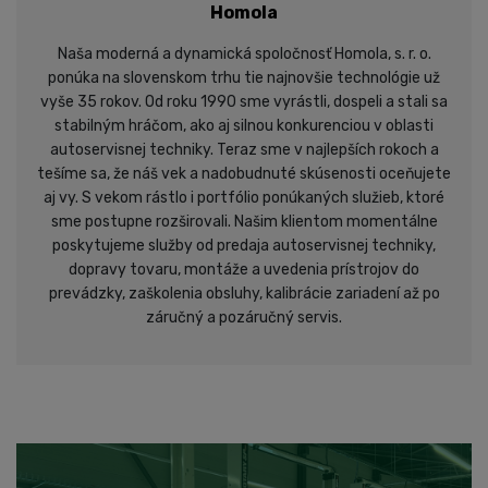
Homola
Naša moderná a dynamická spoločnosť Homola, s. r. o.
ponúka na slovenskom trhu tie najnovšie technológie už
vyše 35 rokov. Od roku 1990 sme vyrástli, dospeli a stali sa
stabilným hráčom, ako aj silnou konkurenciou v oblasti
autoservisnej techniky. Teraz sme v najlepších rokoch a
tešíme sa, že náš vek a nadobudnuté skúsenosti oceňujete
aj vy. S vekom rástlo i portfólio ponúkaných služieb, ktoré
sme postupne rozširovali. Našim klientom momentálne
poskytujeme služby od predaja autoservisnej techniky,
dopravy tovaru, montáže a uvedenia prístrojov do
prevádzky, zaškolenia obsluhy, kalibrácie zariadení až po
záručný a pozáručný servis.