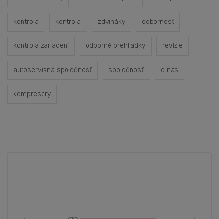
kontrola
kontrola
zdviháky
odbornosť
kontrola zariadení
odborné prehliadky
revízie
autoservisná spoločnosť
spoločnosť
o nás
kompresory