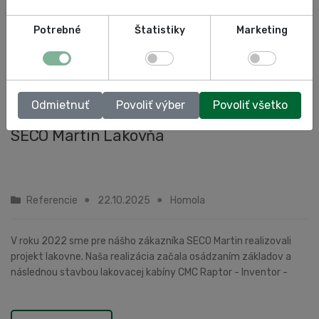
Potrebné
Štatistiky
Marketing
Odmietnuť
Povoliť výber
Povoliť všetko
SECO Martin Lakovňa
Referencie
22.10.2025
Homola
V roku 2022 sme pre nášho zákazníka SECO Martin realizovali
projekt lakovne. Naša realizácia začala osádzaním základov a
následnou stavbou lakovacej kabíny CMC Raptor - Inventor -
striekacia a sušiaca kabína.Vyba...