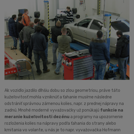
Ak vozidlo jazdilo dlhšiu dobu so zlou geometriou, práve táto
kužeľovitosť mohla vzniknúť a ťahanie musíme následne
odstrániť správnou zámenou kolies, napr. z prednej nápravy na
zadnú. Mnohé moderné vyvažovačky už ponúkajú
funkcie na
meranie kužeľovitosti dezénu
a programy na upozornenie
rozloženia kolies na nápravy podľa ťahania do strany alebo
kmitania vo volante, u nás je to napr. vyvažovačka Hofmann