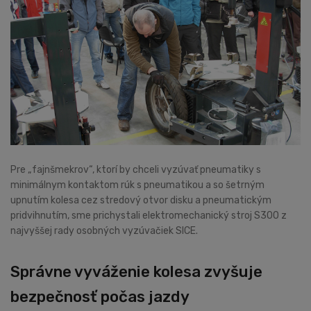
Pre „fajnšmekrov“, ktorí by chceli vyzúvať pneumatiky s
minimálnym kontaktom rúk s pneumatikou a so šetrným
upnutím kolesa cez stredový otvor disku a pneumatickým
pridvihnutím, sme prichystali elektromechanický stroj S300 z
najvyššej rady osobných vyzúvačiek SICE.
Správne vyváženie kolesa zvyšuje
bezpečnosť počas jazdy