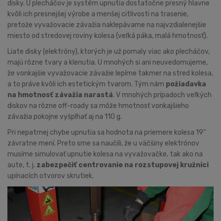
disky. U plecháčov je systém upnutia dostatočne presný hlavne
kvôli ich presnejšej výrobe a menšej citlivosti na trasenie,
pretože vyvažovacie závažia naklepávame na najvzdialenejšie
miesto od stredovej roviny kolesa (veľká páka, malá hmotnosť).
Liate disky (elektróny), ktorých je už pomaly viac ako plecháčov,
majú rôzne tvary a klenutia. U mnohých si ani neuvedomujeme,
že vonkajšie vyvažovacie závažie lepíme takmer na stred kolesa,
a to práve kvôli ich estetickým tvarom. Tým nám
požiadavka
na hmotnosť závažia narastá
. V mnohých prípadoch veľkých
diskov na rôzne off-roady sa môže hmotnosť vonkajšieho
závažia pokojne vyšplhať aj na 110 g.
Pri nepatrnej chybe upnutia sa hodnota na priemere kolesa 19“
závratne mení. Preto sme sa naučili, že u väčšiny elektrónov
musíme simulovať upnutie kolesa na vyvažovačke, tak ako na
aute, t. j.
zabezpečiť centrovanie na rozstupovej kružnici
upínacích otvorov skrutiek.