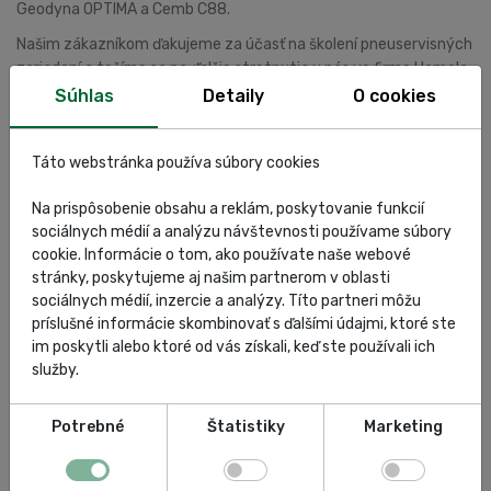
Geodyna OPTIMA a Cemb C88.
Našim zákazníkom ďakujeme za účasť na školení pneuservisných
zariadení a tešíme sa na ďalšie stretnutia u nás vo firme Homola.
Najbližšie organizujeme opäť školenie pneuservisu na našej
Súhlas
Detaily
O cookies
pobočke v Košiciach a následne školenie bŕzd a geometrie v
Ružomberku.
Táto webstránka používa súbory cookies
Tagy článku:
Na prispôsobenie obsahu a reklám, poskytovanie funkcií
sociálnych médií a analýzu návštevnosti používame súbory
školenia
pneuservis
cookie. Informácie o tom, ako používate naše webové
stránky, poskytujeme aj našim partnerom v oblasti
pneuservisné zariadenia
homola
sociálnych médií, inzercie a analýzy. Títo partneri môžu
príslušné informácie skombinovať s ďalšími údajmi, ktoré ste
im poskytli alebo ktoré od vás získali, keď ste používali ich
vyzúvanie pneumatík
geometria kolies
služby.
vyváženie kolies
Potrebné
Štatistiky
Marketing