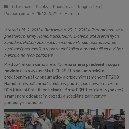
Referencie
|
Články
|
Pneuservis
|
Diagnostika
|
Podporujeme
15.12.2021
Homola
V stredu 16. 2. 2011 v Bratislave a 23. 2. 2011 v Ružomberku sa v
priestoroch firmy Homola uskutočnili školenia pneuservisných
zariadení. Našich zákazníkov sme naučili, ako postupovať pri
vyzúvaní pneumatík a vyvažovaní kolies a predstavili sme si tiež
niekoľko nových zariadení.
Pred začiatkom samotného školenia sme si
predviedli zopár
noviniek
, ako vyzúvačku SICE 48 TL s pneumatickým
preklápaním pätky pneumatiky a prídavným ramenom PT200.
Nemohol chýbať ani náš obľúbený prístroj pod novým názvom
DQN (Duken) Opti-fit od belgickej firmy DQN, tentokrát vynovený
s ramenom odklápacím dozadu a špeciálne zakriveným
pomocným ramenom.