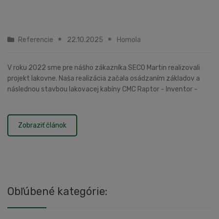
Referencie
22.10.2025
Homola
V roku 2022 sme pre nášho zákazníka SECO Martin realizovali
projekt lakovne. Naša realizácia začala osádzaním základov a
následnou stavbou lakovacej kabíny CMC Raptor - Inventor -
striekacia a sušiaca kabína.Vyba...
Zobraziť článok
Obľúbené kategórie: