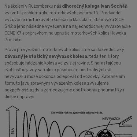
Na školení v Ružomberku náš
dlhoročný kolega Ivan Socháň
vysvetlil problematiku motorkových pneumatík. Predviedol
vyzúvanie motorkového kolesa na klasickom sťahováku SICE
S42 a jeho následné vyváženie na najjednoduchšej vyvažovačke
CEMB K7 s prípravkom na upnutie motorkových kolies Haweka
Pro-bike.
Práve pri vyvážení motorkových kolies sme sa dozvedeli, aký
závažný je statický nevývažok kolesa
, teda ten, ktorý
spôsobuje hádzanie kolesa vo zvislej rovine. S narastajúcou
rýchlosťou jazdy sa koleso pôsobením odstredivých síl
nevývažku môže dokonca odlepovať od vozovky. Zabránením
tomuto javu správnym vyvážením kolesa zvyšujeme
bezpečnosť jazdy a zamedzujeme opotrebeniu pneumatiky i
dielov nápravy.