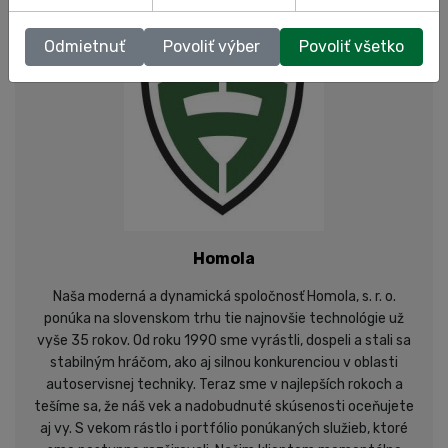
Odmietnuť
Povoliť výber
Povoliť všetko
Homola
Naša moderná a dynamická spoločnosť Homola, s. r. o.
ponúka na slovenskom trhu tie najnovšie technológie už
vyše 35 rokov. Od roku 1990 sme vyrástli, dospeli a stali sa
stabilným hráčom, ako aj silnou konkurenciou v oblasti
autoservisnej techniky. Teraz sme v najlepších rokoch a
tešíme sa, že náš vek a nadobudnuté skúsenosti oceňujete
aj vy. S vekom rástlo i portfólio ponúkaných služieb, ktoré