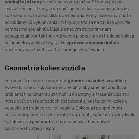
vonkajšej strany
na prírubu vyvažovačky. Stredový otvor
kolesa z čelnej strany je vo väčšine prípadov stavaný na krytku
so znakom auta alebo disku. Je neopracovaný, odlievaný, často
poškodený od vylupovania krytky, a preto sa na takéto upnutie
nemôžeme spoľahnúť. Kužele s malým stúpaním nám
zabezpečujú kontaktnú kružnicovú plochu na vystredenie kolesa
na hriadeli vyvažovačky, takže
správne upínanie kolies
môžeme považovať za alfu a omegu vyvažovania.
Geometria kolies vozidla
Ku koncu školení sme premerali
geometriu kolies vozidla
a
vysvetlili sme si základné merané uhly, aby sme nezabudli, že
problematika ťahania automobilu do strany a trasenia volantu
môže byť vo veľa prípadoch spôsobená aj postavením kolies k
vozovke a stredovej rovine vozidla. Dokonca i po správnom
nastavení geometrie kolies môže automobil ťahať do strany kvôli
kužeľovitosti pneumatík, ktorú mnohokrát nemusíme
spozorovať voľným okom.