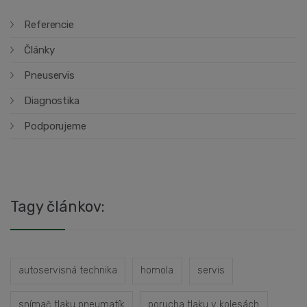
Referencie
Články
Pneuservis
Diagnostika
Podporujeme
Tagy článkov:
autoservisná technika
homola
servis
snímač tlaku pneumatík
porucha tlaku v kolesách