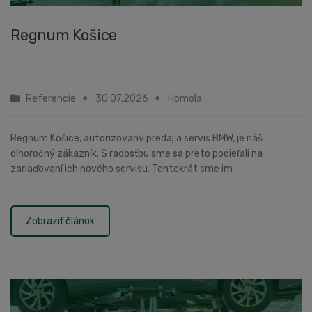
Regnum Košice
Referencie
30.07.2026
Homola
Regnum Košice, autorizovaný predaj a servis BMW, je náš
dlhoročný zákazník. S radosťou sme sa preto podieľali na
zariaďovaní ich nového servisu. Tentokrát sme im
dodávali:zdviháky ROTARY SPOA40E-BMW: 10 ks elektro-hyd...
Zobraziť článok