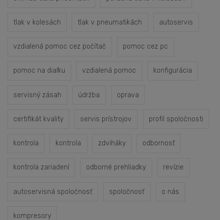
tlak v kolesách
tlak v pneumatikách
autoservis
vzdialená pomoc cez počítač
pomoc cez pc
pomoc na diaľku
vzdialená pomoc
konfigurácia
servisný zásah
údržba
oprava
certifikát kvality
servis prístrojov
profil spoločnosti
kontrola
kontrola
zdviháky
odbornosť
kontrola zariadení
odborné prehliadky
revízie
autoservisná spoločnosť
spoločnosť
o nás
kompresory