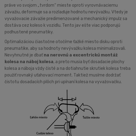
práve vo svojom „tvrdom“ mieste oproti vyrovnávaciemu
závažiu, deformuje sa a rozlaďuje hodnotu nevývažku. Vtedy je
vyvažovacie závažie predimenzované a mechanický impulz sa
dostáva cez koleso k vozidlu. Tento jav ešte viac podporujú
podhustené pneumatiky.
Optimalizáciou čiastočne otočíme ťažké miesto disku oproti
pneumatike, aby sa hodnoty nevývažku kolesa minimalizovali.
Nevyhnutné je dbať
na nerovnú a excentrickú montáž
kolesa na náboj kolesa
, a preto musia byť dosadacie plochy
kolesa a náboja vždy čisté a na dotiahnutie skrutiek kolesa treba
použiť rovnaký uťahovací moment. Taktiež musíme dodržať
čistotu dosadacích plôch pri upínaní kolesa na vyvažovačku.