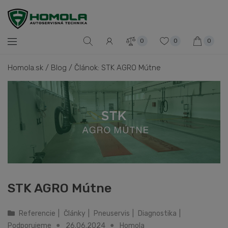
0
0
0
Homola.sk
/
Blog
/
Článok: STK AGRO Mútne
STK AGRO Mútne
Referencie
|
Články
|
Pneuservis
|
Diagnostika
|
Podporujeme
26.06.2024
Homola