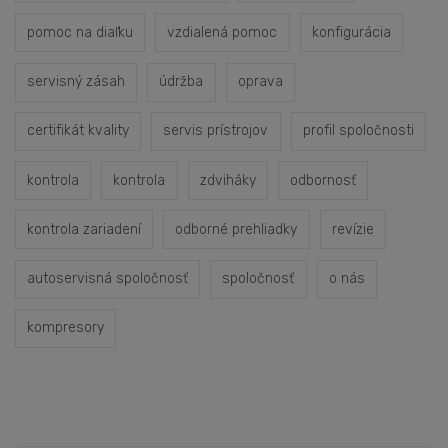
pomoc na diaľku
vzdialená pomoc
konfigurácia
servisný zásah
údržba
oprava
certifikát kvality
servis prístrojov
profil spoločnosti
kontrola
kontrola
zdviháky
odbornosť
kontrola zariadení
odborné prehliadky
revízie
autoservisná spoločnosť
spoločnosť
o nás
kompresory