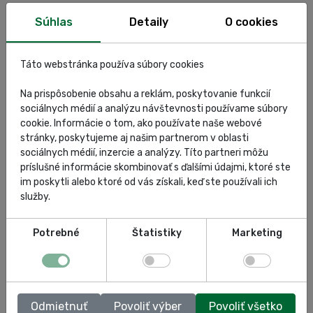
Referencie
30.07.2026
Homola
Súhlas
Detaily
O cookies
Regnum Košice, autorizovaný predaj a servis BMW, je náš
Táto webstránka používa súbory cookies
dlhoročný zákazník. S radosťou sme sa preto podieľali na
zariaďovaní ich nového servisu. Tentokrát sme im
Na prispôsobenie obsahu a reklám, poskytovanie funkcií
dodávali:zdviháky ROTARY SPOA40E-BMW: 10 ks elektro-hyd...
sociálnych médií a analýzu návštevnosti používame súbory
cookie. Informácie o tom, ako používate naše webové
stránky, poskytujeme aj našim partnerom v oblasti
Zobraziť článok
sociálnych médií, inzercie a analýzy. Títo partneri môžu
príslušné informácie skombinovať s ďalšími údajmi, ktoré ste
im poskytli alebo ktoré od vás získali, keď ste používali ich
služby.
Potrebné
Štatistiky
Marketing
Odmietnuť
Povoliť výber
Povoliť všetko