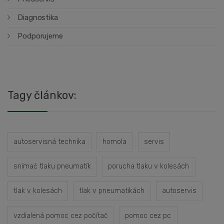
Diagnostika
Podporujeme
Tagy článkov:
autoservisná technika
homola
servis
snímač tlaku pneumatík
porucha tlaku v kolesách
tlak v kolesách
tlak v pneumatikách
autoservis
vzdialená pomoc cez počítač
pomoc cez pc