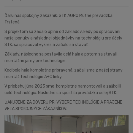
Ďalší nás spokojný zákazník: STK AGRO Mútne prevádzka
Trstená.
S projektom sa začalo úplne od základov, kedy po spracovaní
našej ponuky a následnej objednávky na technológiu pre účely
STK, sa spracoval výkres a začalo sa stavať.
Základy, následne sa postavila celá hala a potom sa stavali
montážne jamy pre technológie.
Keď bola hala kompletne pripravená, začali sme z našej strany
montáž technológie A+C linky.
V priebehu júna 2023 sme kompletne namontovali a zaškolili
celú technológiu. Následne sa spustila prevádzka celej STK.
ĎAKUJEME ZA DOVERU PRI VÝBERE TECHNOLÓGIE A PRAJEME
VEĽA SPOKOJNÝCH ZÁKAZNÍKOV.