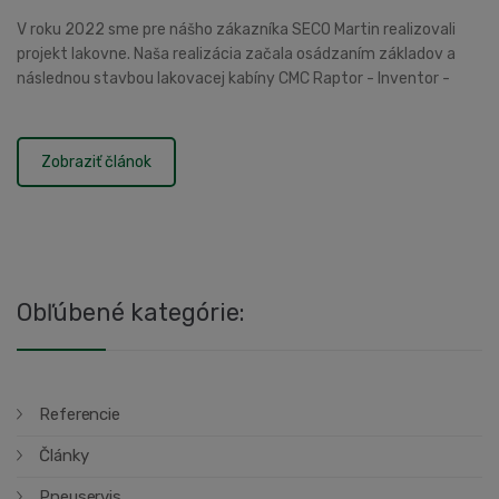
V roku 2022 sme pre nášho zákazníka SECO Martin realizovali
projekt lakovne. Naša realizácia začala osádzaním základov a
následnou stavbou lakovacej kabíny CMC Raptor - Inventor -
striekacia a sušiaca kabína.Vyba...
Zobraziť článok
Obľúbené kategórie:
Referencie
Články
Pneuservis