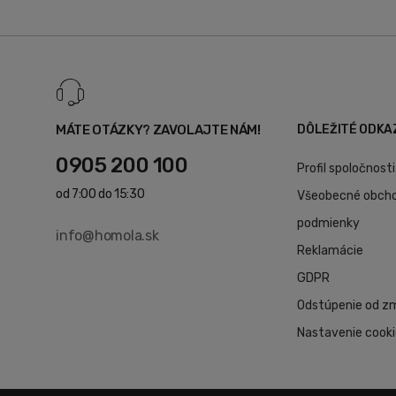
MÁTE OTÁZKY? ZAVOLAJTE NÁM!
DÔLEŽITÉ ODKA
0905 200 100
Profil spoločnosti
od 7:00 do 15:30
Všeobecné obch
podmienky
info@homola.sk
Reklamácie
GDPR
Odstúpenie od z
Nastavenie cook