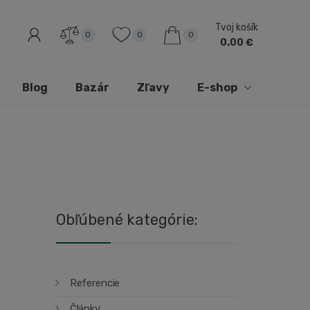
Tvoj košík
0
0
0
0.00 €
Blog
Bazár
Zľavy
E-shop
Obľúbené kategórie:
Referencie
Články