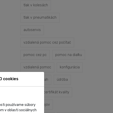
tlak v kolesách
tlak v pneumatikách
autoservis
vzdialená pomoc cez počítač
pomoc cez pc
pomoc na diaľku
vzdialená pomoc
konfigurácia
O cookies
servisný zásah
údržba
oprava
certifikát kvality
servis prístrojov
nosti používame súbory
m v oblasti sociálnych