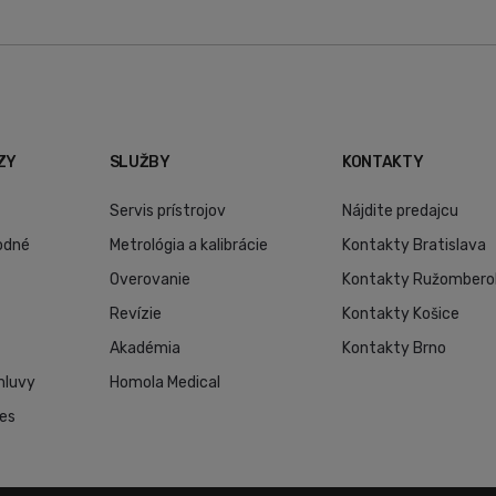
ZY
SLUŽBY
KONTAKTY
Servis prístrojov
Nájdite predajcu
odné
Metrológia a kalibrácie
Kontakty Bratislava
Overovanie
Kontakty Ružombero
Revízie
Kontakty Košice
Akadémia
Kontakty Brno
mluvy
Homola Medical
ies