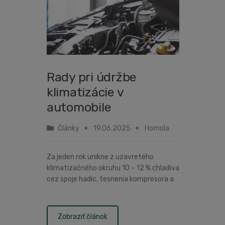
Rady pri údržbe
klimatizácie v
automobile
Články
19.06.2025
Homola
Za jeden rok unikne z uzavretého
klimatizačného okruhu 10 – 12 % chladiva
cez spoje hadíc, tesnenia kompresora a
ostatné časti. Následky netesnosti
okruhu klimatizácie sa prejavia až po
rokoch, no môžete na ne poriadn...
Zobraziť článok