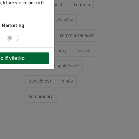
, ktoré ste im poskytli
profil spoločnosti
kontrola
kontrola
zdviháky
Marketing
odbornosť
kontrola zariadení
odborné prehliadky
revízie
oliť všetko
autoservisná spoločnosť
spoločnosť
o nás
kompresory