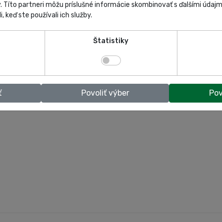
y. Títo partneri môžu príslušné informácie skombinovať s ďalšími údajmi
i, keď ste používali ich služby.
Štatistiky
ť
Povoliť výber
Pov