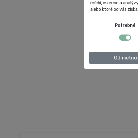
médií, inzercie a analýz
alebo ktoré od vás získal
Potrebné
Odmietnu