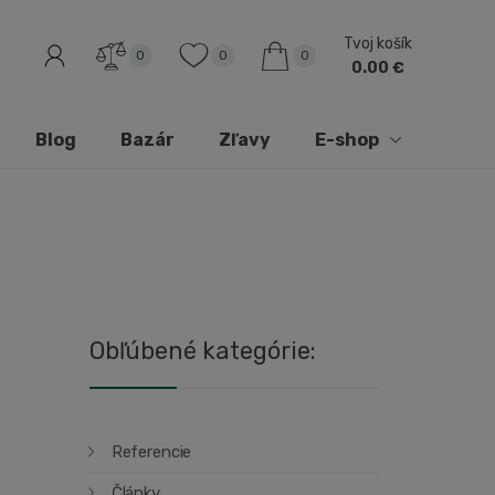
Tvoj košík
0
0
0
0.00 €
Blog
Bazár
Zľavy
E-shop
Obľúbené kategórie:
Referencie
Články