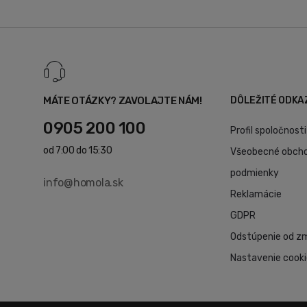
MÁTE OTÁZKY? ZAVOLAJTE NÁM!
DÔLEŽITÉ ODKA
0905 200 100
Profil spoločnosti
od 7:00 do 15:30
Všeobecné obch
podmienky
info@homola.sk
Reklamácie
GDPR
Odstúpenie od z
Nastavenie cook