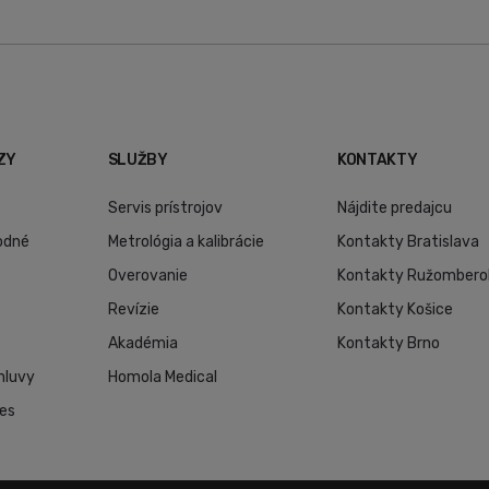
ZY
SLUŽBY
KONTAKTY
Servis prístrojov
Nájdite predajcu
odné
Metrológia a kalibrácie
Kontakty Bratislava
Overovanie
Kontakty Ružombero
Revízie
Kontakty Košice
Akadémia
Kontakty Brno
mluvy
Homola Medical
ies