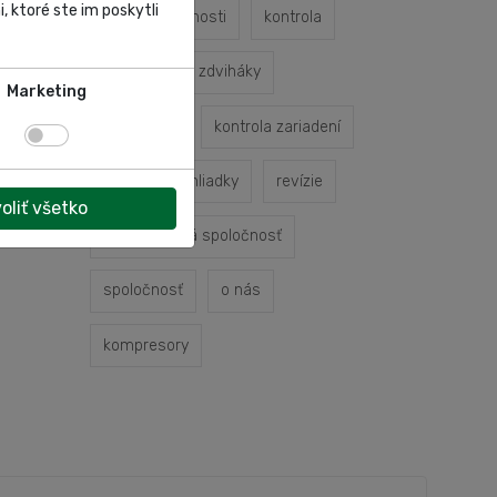
, ktoré ste im poskytli
profil spoločnosti
kontrola
kontrola
zdviháky
Marketing
odbornosť
kontrola zariadení
odborné prehliadky
revízie
oliť všetko
autoservisná spoločnosť
spoločnosť
o nás
kompresory