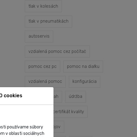
tlak v kolesách
tlak v pneumatikách
autoservis
vzdialená pomoc cez počítač
pomoc cez pc
pomoc na diaľku
vzdialená pomoc
konfigurácia
O cookies
servisný zásah
údržba
oprava
certifikát kvality
servis prístrojov
nosti používame súbory
m v oblasti sociálnych