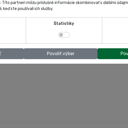
y. Títo partneri môžu príslušné informácie skombinovať s ďalšími údajmi
i, keď ste používali ich služby.
Štatistiky
ť
Povoliť výber
Pov