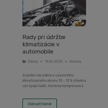
Rady pri údržbe
klimatizácie v
automobile
Články
19.06.2025
Homola
Za jeden rok unikne z uzavretého
klimatizačného okruhu 10 – 12 % chladiva
cez spoje hadíc, tesnenia kompresora a
ostatné časti. Následky netesnosti
okruhu klimatizácie sa prejavia až po
rokoch, no môžete na ne poriadn...
Zobraziť článok