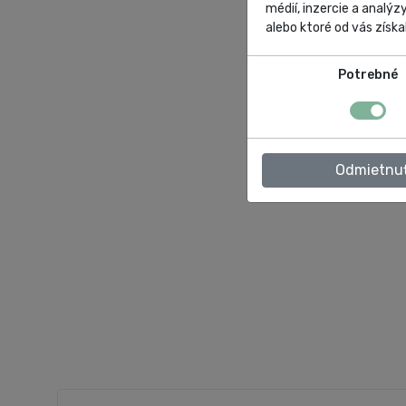
médií, inzercie a analýz
alebo ktoré od vás získal
Potrebné
Odmietnu